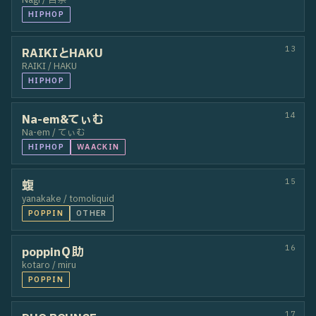
08
TSUBAKI&Rio
Rio / TSUBAKI
HIPHOP
09
how about "K" ＋ RINKAAA
RINKAAA / how about "K"
HIPHOP
LOCKIN
10
カチャペナイ
RUA / HIRAN
HIPHOP
11
KRUSH
KOHARU / R
POPPIN
HIPHOP
12
杏渚
Nagi / 杏奈
HIPHOP