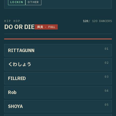
46
conqs
Joe1low / SeNa
HIPHOP
47
VERSUS
Kohki / SUP
HIPHOP
48
HIROKI&TOM
TOM / HIROKI
HOUSE
POPPIN
49
moralism
moe / 麗ム
HIPHOP
50
Lariat
KANASHUN / Kao
LOCKIN
OTHER