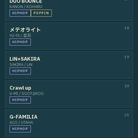
13
RAIKIとHAKU
RAIKI / HAKU
HIPHOP
14
Na-em&てぃむ
Na-em / てぃむ
HIPHOP
WAACKIN
15
蝮
yanakake / tomoliquid
POPPIN
OTHER
16
poppinＱ助
kotaro / miru
POPPIN
17
DUO BOUNCE
KANON / KOHARU