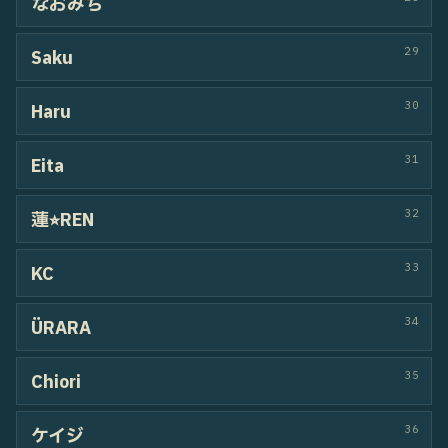
21
Yuashi
22
HARUKI
23
madoka
24
yuito_o
25
kanji
26
Oyo
27
hijiri_swag
28
TATSUYA