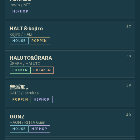
32
W
龍信 / Ryusho
POPPIN
HIPHOP
33
TOKI＋KANTA
KANTA / TOKI
HIPHOP
34
miyumiyuみのり
みのり / miyumiyu
HIPHOP
35
TeTrA
akatsuki / kan-J
HIPHOP
36
MIKADO
lowts / NEI