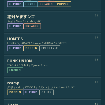
54
Akari
55
あいり
56
Rensei
57
Cocona
58
Misa
59
KOSA
60
KISE
61
AKARI
62
meg