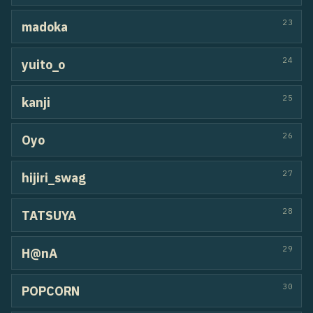
HIPHOP
61
Velvet Flux
Sena / yuma
OTHER
62
POG & ICHI
POG / ICHI
LOCKIN
63
ROGUE
カヌレ / Kalin.
HIPHOP
64
美夢＆KAIRI
KAIRI / 美夢
HOUSE
HIPHOP
65