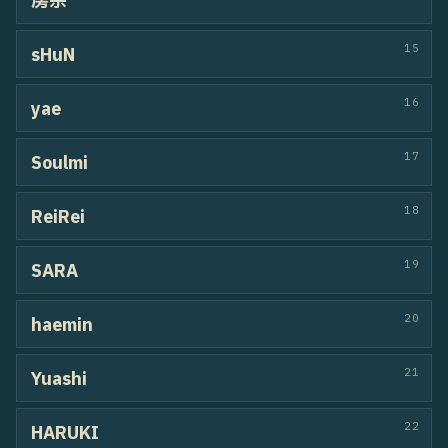
56
Twin flow
RIKU / YUITO
HIPHOP
57
nene＆ARATA
ARATA / nene
LOCKIN
58
すいゆあ
sui / yua
HIPHOP
59
mellow
Na-chos / AiRi
HOUSE
HIPHOP
60
はるぼーや
harupto / toabooya