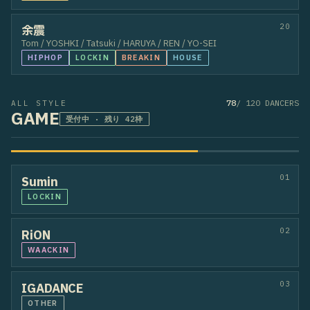
79
L
80
ACO
81
YUZUKI
82
$hun Luigi
83
YAMAHARU
84
H.R.M
85
Megu
86
MIKO
87