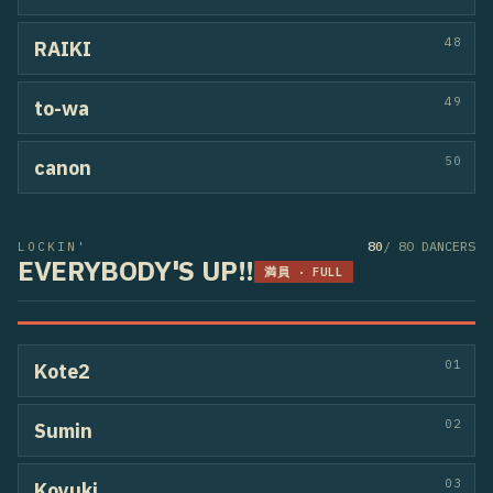
75
Libre Vie
yusei / Chimbah
BREAKIN
HOUSE
76
TrickCircus Othello
YUTO a.k.a BUSTA / lacquerbeats
HIPHOP
77
yuhi＋RIRI
yuhi / RIRI
HIPHOP
78
vluegreen&RINKA
RINKA / vluegreen
HIPHOP
79
Serita
towa / riceball