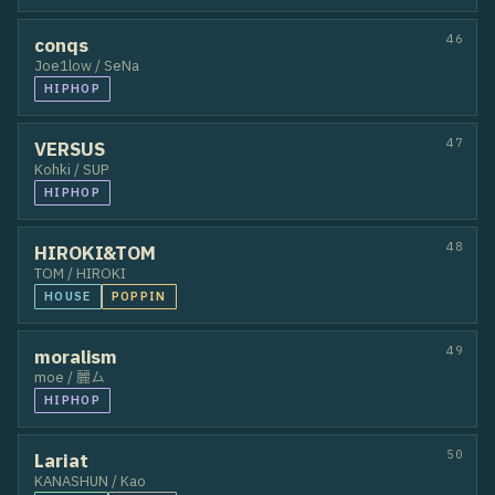
U.Know / unjee
POPPIN
WAACKIN
42
YBFK
HUUGA / kaname
BREAKIN
43
Stanza
YUKIKO / YUKA
POPPIN
44
IB6side
Aoi / バファリン
HIPHOP
POPPIN
45
森林
Rinsei / ShiNchan
POPPIN
LOCKIN