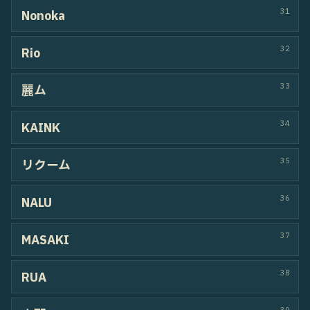
KU-YA & 鼓太郎
KU-YA / 鼓太郎
HIPHOP
66
C theory
ゆーたろ / kanaha
HIPHOP
67
Ayaha + 貞子
Ayaha / 貞子
POPPIN
68
煉力
KAI-RICKEY / Rensei
BREAKIN
HIPHOP
69
Phenomenal
AMA / UZU
HIPHOP