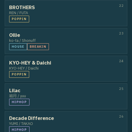
HIPHOP
POPPIN
18
メテオライト
YU-TA / 星吾
HIPHOP
19
LiN+SAKIRA
SAKIRA / LiN
HIPHOP
20
Crawl up
U-MI / SOOTΔROO
HIPHOP
21
G-FAMILIA
ACO / UTAHA
HIPHOP
22
BROTHERS