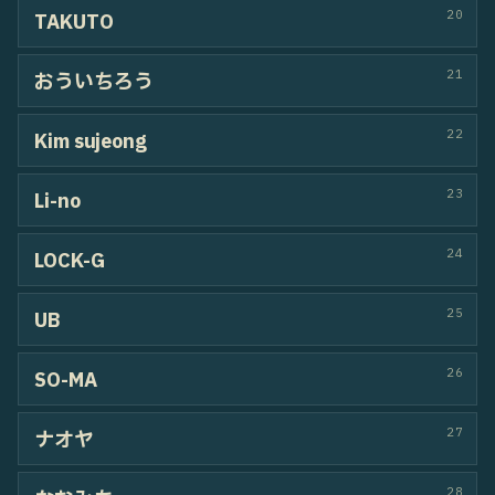
13
So
14
房宗
15
sHuN
16
yae
17
Soulmi
18
ReiRei
19
SARA
20
haemin