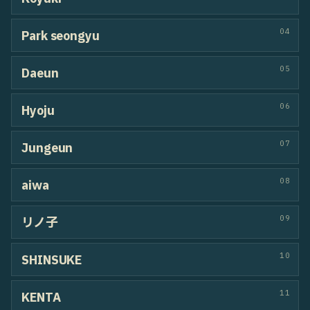
POPPIN
80
おさしみたらこ
Kotaxx-G / The D ShoGo
HIPHOP
FREESTYLE
120
/ 120 DANCERS
HIP HOP
DO OR DIE
満員 · FULL
01
RITTAGUNN
02
くわしょう
03
FILLRED
04