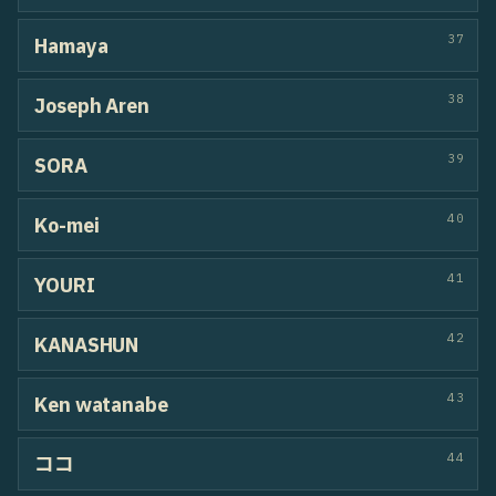
29
H@nA
30
POPCORN
31
Nonoka
32
Rio
33
麗ム
34
KAINK
35
リクーム
36
NALU
37
MASAKI