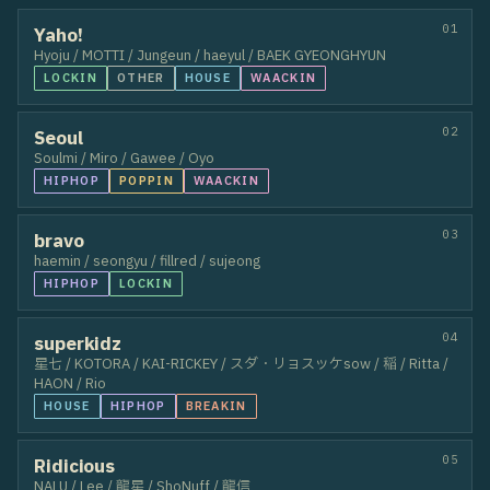
46
THE D ShoGo
47
Momoka
48
RAIKI
49
to-wa
50
canon
51
HINAKO
52
Na-em
53
SHURI