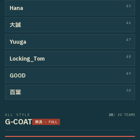
38
RUA
39
杏那
40
BUNJI
41
MIYÜ
42
MAOHEY
43
TAKAO
44
Nagi
45
HIINA