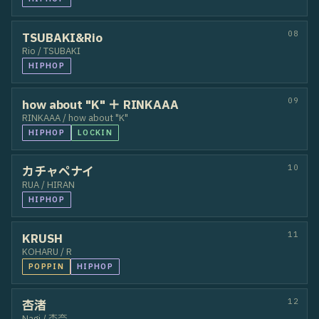
IGADANCE / AK9
OTHER
04
SHINPEI & HARUKI
HARUKI / SHINPEI
HIPHOP
05
稲星
星七 / 稲
HOUSE
06
TOANN
AnZoo / トア
HIPHOP
07
MzFLEX
Nonoka / POPCORN
HIPHOP