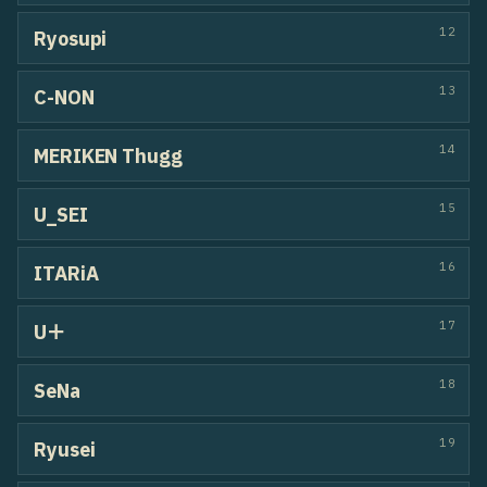
Rob
05
SHOYA
06
Yutarou
07
紅
08
motty
09
akatsuki
10
Jiv
11
HIRAN
12
Yerin