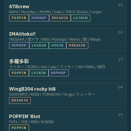
71
MOMO
72
SHUNEI
73
SAKIRA
74
Rino
75
U-MI
76
SHUNTA
77
HINATA
78
SOOTΔROO