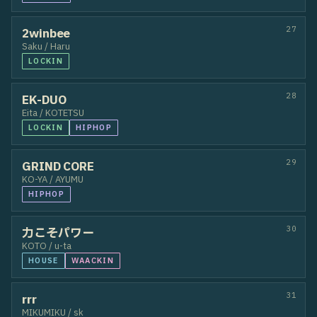
REN / FUTA
POPPIN
23
Ollie
ko-ta / Shonuff
HOUSE
BREAKIN
24
KYO-HEY & Daichi
KYO-HEY / Daichi
POPPIN
25
Lilac
結月 / yuu
HIPHOP
26
Decade Difference
YUMI / TAKAO
HIPHOP