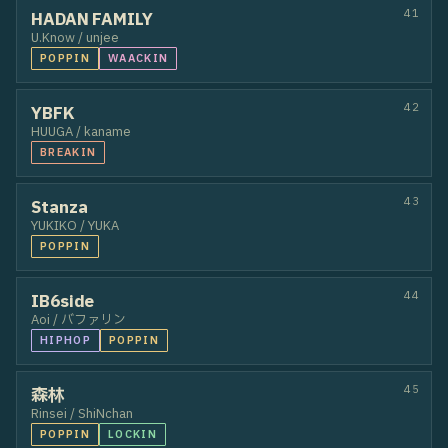
HIPHOP
37
HALT＆kojiro
kojiro / HALT
HOUSE
POPPIN
38
HALUTO&ÜRARA
ÜRARA / HALUTO
LOCKIN
BREAKIN
39
無添加。
KAIJI / Harukaa
POPPIN
HIPHOP
40
GUNZ
HAON / RITTA Gunn
HOUSE
HIPHOP
41
HADAN FAMILY