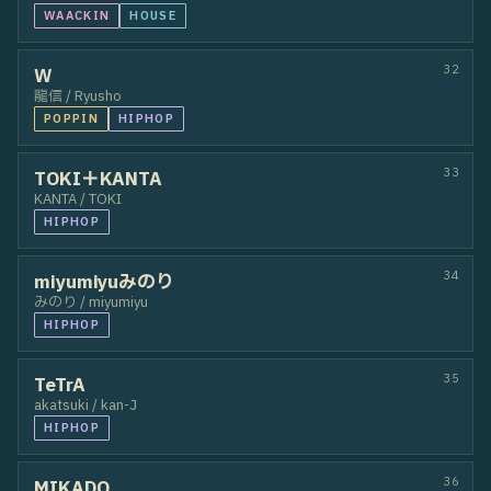
27
2winbee
Saku / Haru
LOCKIN
28
EK-DUO
Eita / KOTETSU
LOCKIN
HIPHOP
29
GRIND CORE
KO-YA / AYUMU
HIPHOP
30
力こそパワー
KOTO / u-ta
HOUSE
WAACKIN
31
rrr
MIKUMIKU / sk
WAACKIN
HOUSE