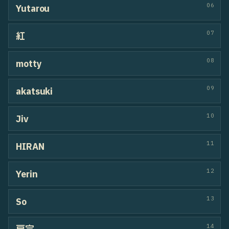
51
VEIN
KO / IBUKI
HIPHOP
52
Idiots
Shiina / Aito
BREAKIN
HIPHOP
53
GRIT GRAVE
Rento / Yuto
HIPHOP
54
soma＋Hana
Hana / soma
LOCKIN
HOUSE
55
きゅうりブラザーズ改
Kenta / KAZUMA
HOUSE