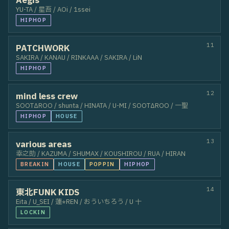
63
UTA
64
夏芽
65
KANON
66
YU-TA
67
vluegreen
68
YUE
69
Aito
70
Mizuki