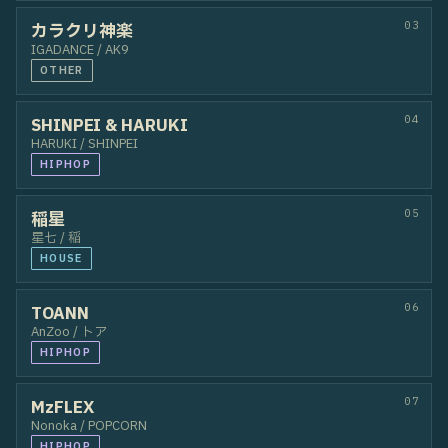
https://www.shirofes-entry.com

＊エントリーとは別にチケットの購入も必要です。

詳しくはホームページを確認ください。

80
/ 80 TEAMS
ALL STYLE
DEADLY DUO
満員 · FULL
01
RED BULL
POPPIN' C / KYOKA
POPPIN
HIPHOP
02
ココリン
RiON / ココ
WAACKIN
LOCKIN
03
カラクリ神楽