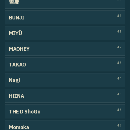
70
ダブルレモンギャル
キャレン / ミサキ
HOUSE
POPPIN
71
多舞川
YUI / 菜緒
HIPHOP
72
DEKATOMA
勇太 / MEME
POPPIN
WAACKIN
73
Rigglay
わくしずこ / Koichi
WAACKIN
74
Hanikammy
SAKI / NICO
HIPHOP